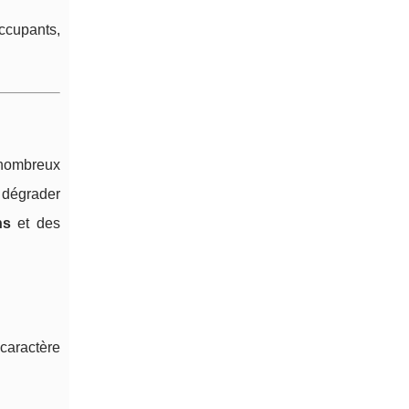
occupants,
 nombreux
e dégrader
ns
et des
 caractère