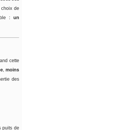
e choix de
ible :
un
uand cette
ée
,
moins
nertie des
 puits de