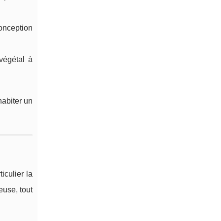
conception
 végétal à
habiter un
iculier la
euse, tout