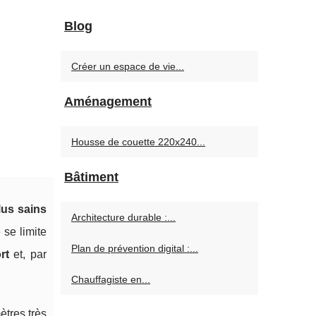
Blog
Créer un espace de vie...
Aménagement
Housse de couette 220x240...
Bâtiment
lus sains
Architecture durable :...
e se limite
Plan de prévention digital :...
rt
et, par
Chauffagiste en...
ètres très