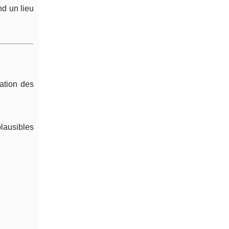
nd un lieu
lation des
plausibles