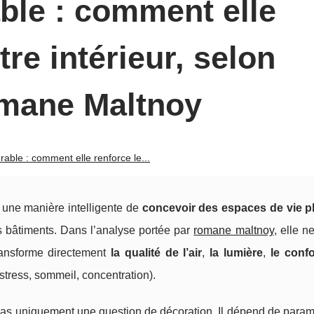
ble : comment elle
tre intérieur, selon
omane Maltnoy
rable : comment elle renforce le...
 une manière intelligente de
concevoir des espaces de vie p
s bâtiments. Dans l’analyse portée par
romane maltnoy
, elle n
ransforme directement
la qualité de l’air
,
la lumière
,
le confo
 stress, sommeil, concentration).
t pas uniquement une question de décoration. Il dépend de param